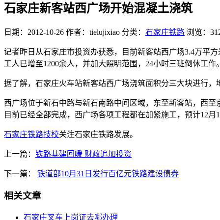
石家庄新客站西广场开始混凝土浇筑
日期：2012-10-26
作者：tielujixiao
分类：
石家庄铁路
浏览：31
记者昨日从石家庄市投资办获悉，目前新客站西广场3.4万平
工人已增至1200余人，并加大照明范围，24小时三班倒休工作
据了解，石家庄火车站新客站西广场浇筑面积分三大块进行，地下
西广场位于新石中路与新石南路中间区域，东至新客站，西至京广
目前已经全部完成，西广场各项工程都在加紧施工，预计12月
石家庄铁路技校
关注石家庄铁路发展。
上一篇：
铁路基建回暖 财政追加投资
下一篇：
铁道部10月31日发行百亿元铁路建设债券
相关文章
石家庄叉车上岗证去哪办理