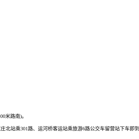
00米路南)。
石家庄北站乘301路、运河桥客运站乘旅游6路公交车留营站下车即