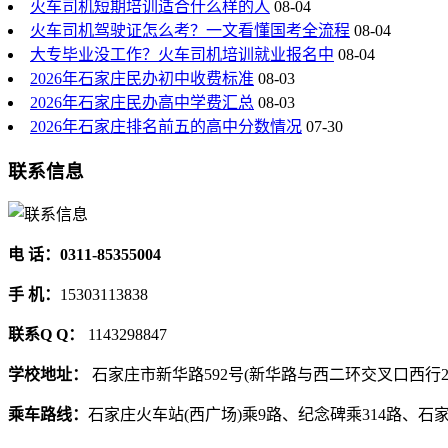
火车司机短期培训适合什么样的人
08-04
火车司机驾驶证怎么考？一文看懂国考全流程
08-04
大专毕业没工作？火车司机培训就业报名中
08-04
2026年石家庄民办初中收费标准
08-03
2026年石家庄民办高中学费汇总
08-03
2026年石家庄排名前五的高中分数情况
07-30
联系信息
电 话：0311-85355004
手 机：
15303113838
联系Q Q：
1143298847
学校地址：
石家庄市新华路592号(新华路与西二环交叉口西行2
乘车路线：
石家庄火车站(西广场)乘9路、纪念碑乘314路、