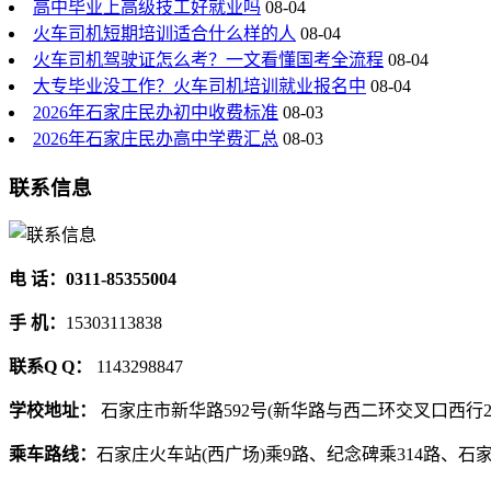
高中毕业上高级技工好就业吗
08-04
火车司机短期培训适合什么样的人
08-04
火车司机驾驶证怎么考？一文看懂国考全流程
08-04
大专毕业没工作？火车司机培训就业报名中
08-04
2026年石家庄民办初中收费标准
08-03
2026年石家庄民办高中学费汇总
08-03
联系信息
电 话：0311-85355004
手 机：
15303113838
联系Q Q：
1143298847
学校地址：
石家庄市新华路592号(新华路与西二环交叉口西行2
乘车路线：
石家庄火车站(西广场)乘9路、纪念碑乘314路、