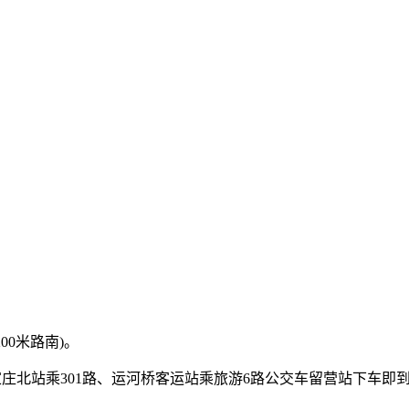
00米路南)。
石家庄北站乘301路、运河桥客运站乘旅游6路公交车留营站下车即