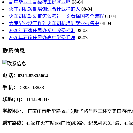
高中毕业上高级技工好就业吗
08-04
火车司机短期培训适合什么样的人
08-04
火车司机驾驶证怎么考？一文看懂国考全流程
08-04
大专毕业没工作？火车司机培训就业报名中
08-04
2026年石家庄民办初中收费标准
08-03
2026年石家庄民办高中学费汇总
08-03
联系信息
电 话：0311-85355004
手 机：
15303113838
联系Q Q：
1143298847
学校地址：
石家庄市新华路592号(新华路与西二环交叉口西行2
乘车路线：
石家庄火车站(西广场)乘9路、纪念碑乘314路、