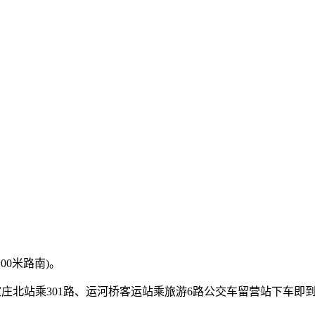
00米路南)。
石家庄北站乘301路、运河桥客运站乘旅游6路公交车留营站下车即