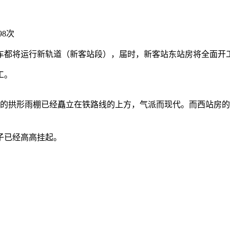
98次
速列车都将运行新轨道（新客站段），届时，新客站东站房将全面开
工。
见高高的拱形雨棚已经矗立在铁路线的上方，气派而现代。而西站
子已经高高挂起。