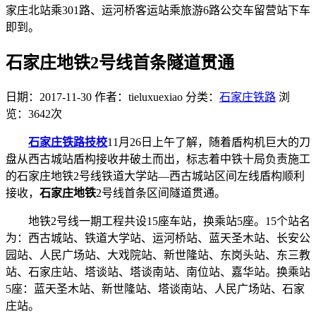
家庄北站乘301路、运河桥客运站乘旅游6路公交车留营站下车
即到。
石家庄地铁2号线首条隧道贯通
日期：2017-11-30
作者：tieluxuexiao
分类：
石家庄铁路
浏
览：3642次
石家庄铁路技校
11月26日上午了解，随着盾构机巨大的刀
盘从西古城站盾构接收井破土而出，标志着中铁十局负责施工
的石家庄地铁2号线铁道大学站—西古城站区间左线盾构顺利
接收，
石家庄地铁
2号线首条区间隧道贯通。
地铁2号线一期工程共设15座车站，换乘站5座。15个站名
为：西古城站、铁道大学站、运河桥站、蓝天圣木站、长安公
园站、人民广场站、大戏院站、新世隆站、东岗头站、东三教
站、石家庄站、塔谈站、塔谈南站、南位站、嘉华站。换乘站
5座：蓝天圣木站、新世隆站、塔谈南站、人民广场站、石家
庄站。