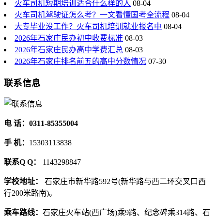
火车司机短期培训适合什么样的人
08-04
火车司机驾驶证怎么考？一文看懂国考全流程
08-04
大专毕业没工作？火车司机培训就业报名中
08-04
2026年石家庄民办初中收费标准
08-03
2026年石家庄民办高中学费汇总
08-03
2026年石家庄排名前五的高中分数情况
07-30
联系信息
电 话：0311-85355004
手 机：
15303113838
联系Q Q：
1143298847
学校地址：
石家庄市新华路592号(新华路与西二环交叉口西
行200米路南)。
乘车路线：
石家庄火车站(西广场)乘9路、纪念碑乘314路、石