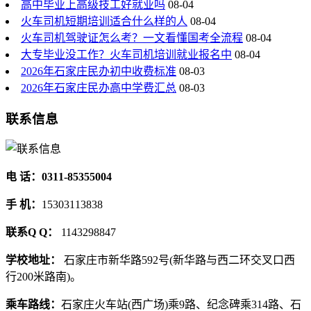
高中毕业上高级技工好就业吗
08-04
火车司机短期培训适合什么样的人
08-04
火车司机驾驶证怎么考？一文看懂国考全流程
08-04
大专毕业没工作？火车司机培训就业报名中
08-04
2026年石家庄民办初中收费标准
08-03
2026年石家庄民办高中学费汇总
08-03
联系信息
电 话：0311-85355004
手 机：
15303113838
联系Q Q：
1143298847
学校地址：
石家庄市新华路592号(新华路与西二环交叉口西
行200米路南)。
乘车路线：
石家庄火车站(西广场)乘9路、纪念碑乘314路、石