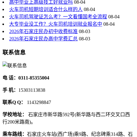
高中毕业上高级技工好就业吗
08-04
火车司机短期培训适合什么样的人
08-04
火车司机驾驶证怎么考？一文看懂国考全流程
08-04
大专毕业没工作？火车司机培训就业报名中
08-04
2026年石家庄民办初中收费标准
08-03
2026年石家庄民办高中学费汇总
08-03
联系信息
电 话：0311-85355004
手 机：
15303113838
联系Q Q：
1143298847
学校地址：
石家庄市新华路592号(新华路与西二环交叉口西
行200米路南)。
乘车路线：
石家庄火车站(西广场)乘9路、纪念碑乘314路、石