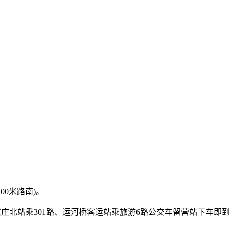
00米路南)。
石家庄北站乘301路、运河桥客运站乘旅游6路公交车留营站下车即