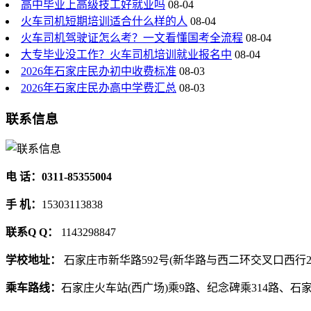
高中毕业上高级技工好就业吗
08-04
火车司机短期培训适合什么样的人
08-04
火车司机驾驶证怎么考？一文看懂国考全流程
08-04
大专毕业没工作？火车司机培训就业报名中
08-04
2026年石家庄民办初中收费标准
08-03
2026年石家庄民办高中学费汇总
08-03
联系信息
电 话：0311-85355004
手 机：
15303113838
联系Q Q：
1143298847
学校地址：
石家庄市新华路592号(新华路与西二环交叉口西行2
乘车路线：
石家庄火车站(西广场)乘9路、纪念碑乘314路、