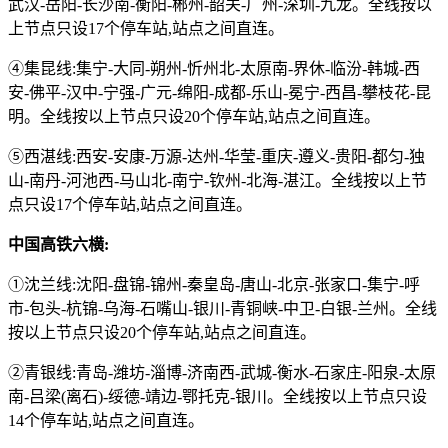
武汉-岳阳-长沙南-衡阳-郴州-韶关-广州-深圳-九龙。全线按以
上节点只设17个停车站,站点之间直连。
④集昆线:集宁-大同-朔州-忻州北-太原南-界休-临汾-韩城-西
安-佛平-汉中-宁强-广元-绵阳-成都-乐山-冕宁-西昌-攀枝花-昆
明。全线按以上节点只设20个停车站,站点之间直连。
⑤西湛线:西安-安康-万源-达州-华莹-重庆-遵义-贵阳-都匀-独
山-南丹-河池西-马山北-南宁-钦州-北海-湛江。全线按以上节
点只设17个停车站,站点之间直连。
中国高铁六横:
①沈兰线:沈阳-盘锦-锦州-秦皇岛-唐山-北京-张家口-集宁-呼
市-包头-杭锦-乌海-石嘴山-银川-青铜峡-中卫-白银-兰州。全线
按以上节点只设20个停车站,站点之间直连。
②青银线:青岛-潍坊-淄博-济南西-武城-衡水-石家庄-阳泉-太原
南-吕梁(离石)-绥德-靖边-鄂托克-银川。全线按以上节点只设
14个停车站,站点之间直连。