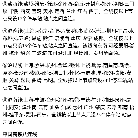
③盐西线:盐城-淮安-宿迁-徐州西-商丘-开封东-郑州-洛阳-三门
峡-华阴-西安-宝鸡-天水-定西-兰州-红古-西宁。全线按以上节
点只设17个停车站,站点之间直连。
④沪蓉线:(上海)-南京-合肥-六安-麻城-武汉-潜江-荆州-宜昌-水
布垭(或五峰)-恩施-黔江-涪陵西-重庆-遂宁-成都。全线按以上
节点只设15个停车站,站点之间直连。该线向东南,可经粟阳-湖
州-杭州-绍兴-宁波;向东可沿江北,经扬州、泰州至南通。
⑤沪昆线:上海-嘉兴-杭州-金华-衢州-上饶-鹰潭-南昌南-新余-
萍乡-长沙南-娄底-邵阳-洞口北-怀化-玉屏-凯里-都匀-贵阳-安
顺-关岭-盘县-曲靖-昆明。全线按以上节点只设24个停车站,站
点之间直连。
⑥沪南线:上海-宁波-台州-温州-福鼎-宁德-福州-浦田-泉州-厦
门(同安)-漳州南-云宵-汕头-汕尾-惠州-广州-肇庆-云浮-郁南-梧
州-桂平东-贵港-南宁。全线按以上节点只设23个停车站,站点
之间直连。
中国高铁八连线
: