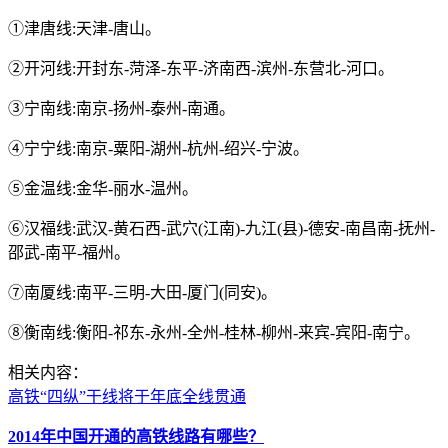
①津唐线:天津-唐山。
②开河线:开封东-菏泽-东平-济南西-滨州-东营北-河口。
③宁南线:南京-扬州-泰州-南通。
④宁宁线:南京-粟阳-湖州-杭州-绍兴-宁波。
⑤金温线:金华-丽水-温州。
⑥汉福线:武汉-黄石西-武穴(江南)-九江(县)-德安-南昌南-抚州-
邵武-南平-福州。
⑦南厦线:南平-三明-大田-厦门(同安)。
⑧衡南线:衡阳-祁东-永州-全州-桂林-柳州-来宾-宾阳-南宁。
相关内容：
高铁“四纵”干线将于年底全线贯通
2014年中国开通的高铁线路有哪些？