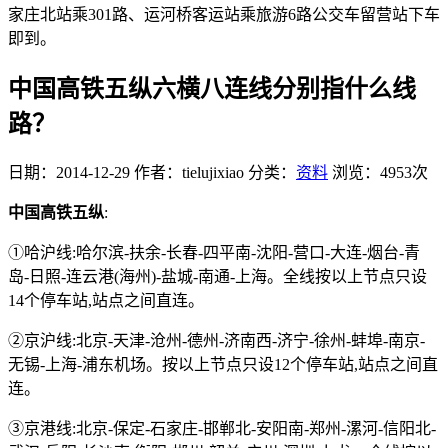
家庄北站乘301路、运河桥客运站乘旅游6路公交车留营站下车
即到。
中国高铁五纵六横八连线分别指什么线
路？
日期：2014-12-29
作者：tielujixiao
分类：
资料
浏览：4953次
中国高铁五纵
:
①哈沪线:哈尔滨-扶余-长春-四平南-沈阳-营口-大连-烟台-青
岛-日照-连云港(海州)-盐城-南通-上海。全线按以上节点只设
14个停车站,站点之间直连。
②京沪线:北京-天津-沧州-德州-济南西-济宁-徐州-蚌埠-南京-
无锡-上海-浦东机场。按以上节点只设12个停车站,站点之间直
连。
③京港线:北京-保定-石家庄-邯郸北-安阳南-郑州-漯河-信阳北-