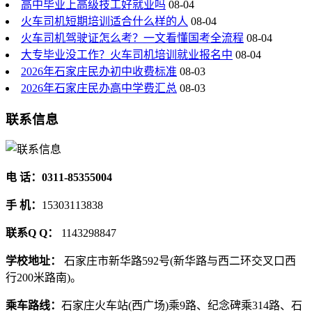
高中毕业上高级技工好就业吗
08-04
火车司机短期培训适合什么样的人
08-04
火车司机驾驶证怎么考？一文看懂国考全流程
08-04
大专毕业没工作？火车司机培训就业报名中
08-04
2026年石家庄民办初中收费标准
08-03
2026年石家庄民办高中学费汇总
08-03
联系信息
电 话：0311-85355004
手 机：
15303113838
联系Q Q：
1143298847
学校地址：
石家庄市新华路592号(新华路与西二环交叉口西
行200米路南)。
乘车路线：
石家庄火车站(西广场)乘9路、纪念碑乘314路、石