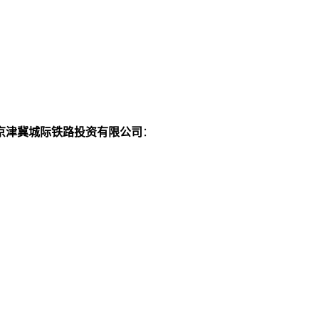
京津冀城际铁路投资有限公司
：