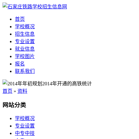
首页
学校概况
招生信息
专业设置
就业信息
学校图片
报名
联系我们
首页
»
资料
网站分类
学校概况
专业设置
中专中技