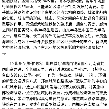
蓝烟铁路。蓝烟铁路长184公里，技术标准较低，客车平均旅
行速度仅为57km/h，不能满足区域经济社会 发展的需要。青
荣城际铁路的建设将对半岛地区经济结构的调整，城镇化战略
的实现、城市群的形成，城市、区域之间的有机协调合作起到
重要的作用。青烟威荣城际铁路的建成后，烟台与青岛、威海
之间将真正实现1小时半岛生活圈。山东半岛是中国三大半岛
之一。继珠三角、长三角的外向型经济率先发展之后，环黄渤
海地区会成为下一轮外资投放和地区经济增长的重点，有望成
为中国经济板块、乃至东北亚地区极具影响力的经济隆起地
带。
10.郑州至焦作铁路：郑焦城际铁路由铁道部和河南省共
同出资建设，全长60公里，设计时速250公里/小时，（其中云
台山支线160公里/小时）。作为一种高效、快捷、节能、环保
的新型交通运输方式，郑焦城际铁路将为打造以郑州为中心的
中原城市群，促进中原区域 发展提供有力的支撑，对实施中
部经济战略，促进该区域协调发展，形成地区经济发展的重要
增长极，带动中原崛起具有重要的意义。郑焦城际铁路是城际
铁路在建工程，双线有砟重型轨道设计，由郑州东南接京广铁