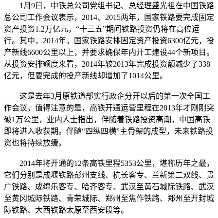
1月9日，中铁总公司党组书记、总经理盛光祖在中国铁路
总公司工作会议表示，2014、2015两年，国家铁路要完成固定
资产投资1.2万亿元，“十三五”期间铁路投资仍将在高位运
行。其中，2014年，国家铁路安排固定资产投资6300亿元，投
产新线6600公里以上，并要求确保年内开工建设44个新项目。
从投资安排额度来看，2014年较2013年完成投资额减少了338
亿元，但要完成的投产新线却增加了1014公里。
这是去年3月原铁道部实行政企分开以后的第一次全国工
作会议。值得注意的是，高铁开通运营里程在2013年才刚刚突
破1万公里，业内人士指出，伴随着铁路投资高潮，中国高铁
即将进入收获期。伴随“四纵四横”主骨架的成型，未来铁路投
资也将持续放缓。
2014年将开通的12条高铁里程5353公里，堪称历年之最，
它们分别是成堰铁路彭州支线、杭长客专、兰新第二双线、贵
广铁路、成绵乐客专、哈齐客专、武汉至黄石城际铁路、武汉
至黄冈城际铁路、青荣城际、郑州至焦作铁路、郑州至开封城
际铁路、大西铁路太原至西安段等。