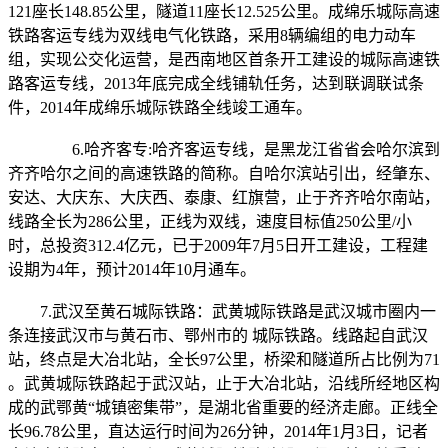
121座长148.85公里，隧道11座长12.525公里。成绵乐城际高速
铁路客运专线为双线电气化铁路，采用8辆编组的电力动车
组，实现公交化运营，是西南地区首条开工建设的城际高速铁
路客运专线，2013年底完成全线铺轨任务，达到联调联试条
件，2014年成绵乐城际铁路全线竣工通车。
6.哈齐客专:哈齐客运专线，是黑龙江省省会哈尔滨到
齐齐哈尔之间的高速铁路的简称。自哈尔滨站引出，经肇东、
安达、大庆东、大庆西、泰康、红旗营，止于齐齐哈尔南站，
线路全长为286公里，正线为双线，速度目标值250公里/小
时，总投资312.4亿元，已于2009年7月5日开工建设，工程建
设期为4年，预计2014年10月通车。
7.武汉至黄石城际铁路：武黄城际铁路是武汉城市圈内一
条连接武汉市与黄石市、鄂州市的 城际铁路。线路起自武汉
站，终点是大冶北站，全长97公里，桥梁和隧道所占比例为71
。武黄城际铁路起于武汉站，止于大冶北站，沿线所经地区构
成的武鄂黄“城镇密集带”，是湖北省重要的经济走廊。正线全
长96.78公里，直达运行时间为26分钟，2014年1月3日，记者