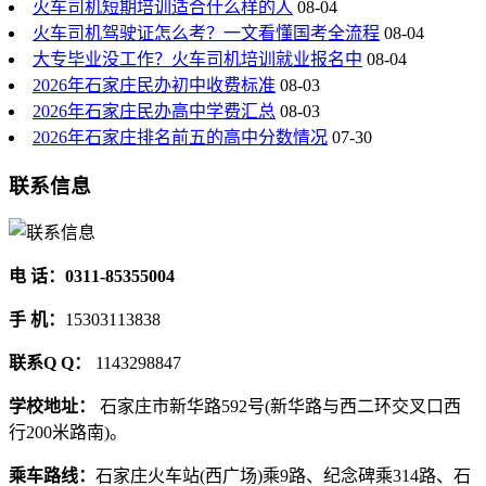
火车司机短期培训适合什么样的人
08-04
火车司机驾驶证怎么考？一文看懂国考全流程
08-04
大专毕业没工作？火车司机培训就业报名中
08-04
2026年石家庄民办初中收费标准
08-03
2026年石家庄民办高中学费汇总
08-03
2026年石家庄排名前五的高中分数情况
07-30
联系信息
电 话：0311-85355004
手 机：
15303113838
联系Q Q：
1143298847
学校地址：
石家庄市新华路592号(新华路与西二环交叉口西
行200米路南)。
乘车路线：
石家庄火车站(西广场)乘9路、纪念碑乘314路、石