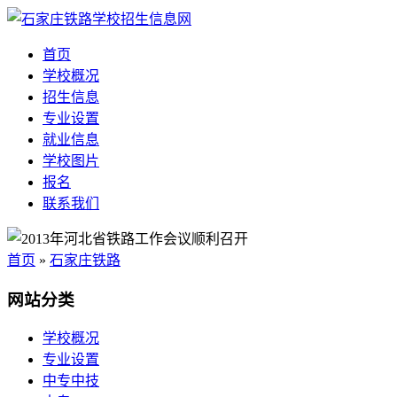
首页
学校概况
招生信息
专业设置
就业信息
学校图片
报名
联系我们
首页
»
石家庄铁路
网站分类
学校概况
专业设置
中专中技