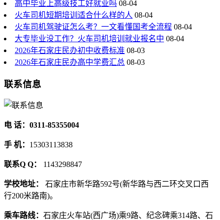
高中毕业上高级技工好就业吗
08-04
火车司机短期培训适合什么样的人
08-04
火车司机驾驶证怎么考？一文看懂国考全流程
08-04
大专毕业没工作？火车司机培训就业报名中
08-04
2026年石家庄民办初中收费标准
08-03
2026年石家庄民办高中学费汇总
08-03
联系信息
电 话：0311-85355004
手 机：
15303113838
联系Q Q：
1143298847
学校地址：
石家庄市新华路592号(新华路与西二环交叉口西
行200米路南)。
乘车路线：
石家庄火车站(西广场)乘9路、纪念碑乘314路、石