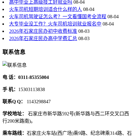
高中毕业上高级技工好就业吗
08-04
火车司机短期培训适合什么样的人
08-04
火车司机驾驶证怎么考？一文看懂国考全流程
08-04
大专毕业没工作？火车司机培训就业报名中
08-04
2026年石家庄民办初中收费标准
08-03
2026年石家庄民办高中学费汇总
08-03
联系信息
电 话：0311-85355004
手 机：
15303113838
联系Q Q：
1143298847
学校地址：
石家庄市新华路592号(新华路与西二环交叉口西
行200米路南)。
乘车路线：
石家庄火车站(西广场)乘9路、纪念碑乘314路、石