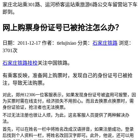
家庄北站乘301路、运河桥客运站乘旅游6路公交车留营站下车
即到。
网上购票身份证号已被抢注怎么办？
日期：2011-12-17
作者：tielujixiao
分类：
石家庄铁路
浏览：
3701次
石家庄铁路技校
关注中国铁路。
有
乘客反映，准备网上购票时，发现自己的身份证号已被抢
注，导致无法购票。
对此，郑州12306一位客服表示，如果发现身份证号被盗用可报警，因
为买票时需在线支付，经济损失不用担心。而且去换票点换票时，需
身份证验证，抢注者也无法换票。
不过无法注册也很让人烦，为此，这名客服人员提供了两种解决办
法。
首先，可以在姓名一栏中将姓名改成汉语拼音，如果注册成功，登录
后找到个人资料一栏，将姓名改回汉字即可。此外，他说，还可以用