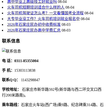
高中毕业上高级技工好就业吗
08-04
火车司机短期培训适合什么样的人
08-04
火车司机驾驶证怎么考？一文看懂国考全流程
08-04
大专毕业没工作？火车司机培训就业报名中
08-04
2026年石家庄民办初中收费标准
08-03
2026年石家庄民办高中学费汇总
08-03
联系信息
电 话：0311-85355004
手 机：
15303113838
联系Q Q：
1143298847
学校地址：
石家庄市新华路592号(新华路与西二环交叉口西
行200米路南)。
乘车路线：
石家庄火车站(西广场)乘9路、纪念碑乘314路、石