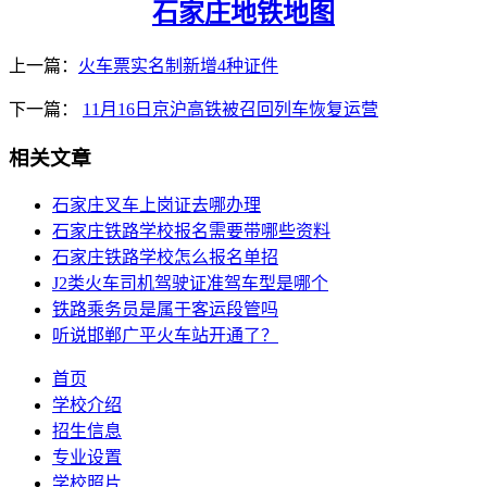
石家庄地铁地图
上一篇：
火车票实名制新增4种证件
下一篇：
11月16日京沪高铁被召回列车恢复运营
相关文章
石家庄叉车上岗证去哪办理
石家庄铁路学校报名需要带哪些资料
石家庄铁路学校怎么报名单招
J2类火车司机驾驶证准驾车型是哪个
铁路乘务员是属于客运段管吗
听说邯郸广平火车站开通了？
首页
学校介绍
招生信息
专业设置
学校照片