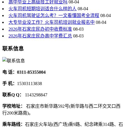
高中毕业上高级技工好就业吗
08-04
火车司机短期培训适合什么样的人
08-04
火车司机驾驶证怎么考？一文看懂国考全流程
08-04
大专毕业没工作？火车司机培训就业报名中
08-04
2026年石家庄民办初中收费标准
08-03
2026年石家庄民办高中学费汇总
08-03
联系信息
电 话：0311-85355004
手 机：
15303113838
联系Q Q：
1143298847
学校地址：
石家庄市新华路592号(新华路与西二环交叉口西
行200米路南)。
乘车路线：
石家庄火车站(西广场)乘9路、纪念碑乘314路、石