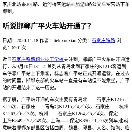
家庄北站乘301路、运河桥客运站乘旅游6路公交车留营站下车
即到。
听说邯郸广平火车站开通了？
日期：2020-11-18
作者：tieluxuexiao
分类：
石家庄铁路
浏
览：6501次
近日
石家庄铁路职业技工学校
关注到，邯郸广平火车站开通运
行，从9月10日18：21首列从青岛北到石家庄的K1213客运列
车停靠广平站上下乘客，标志着广平站正式开通运营。在过去
的时间里，邯郸东部的火车站一直是有车站但不能乘坐，广平
站的开通结束了这一历史。
据了解，广平站开通的车次主要有青岛北——石家庄K1216／
3／6次、石家庄——青岛北K1215／4／5次、石家庄——杭州
K1263／6／3次、杭州——石家庄K1264／5／4次、保定——
上海K849／52／49次、上海——保定K850／1／0次列车,也就
意味着邯郸东部县区包括曲周、魏县、邱县、大名、馆陶、临