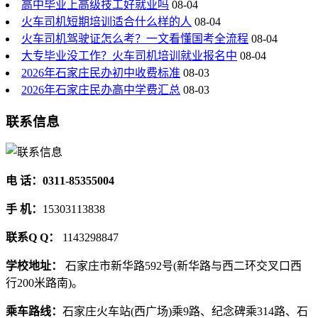
高中毕业上高级技工好就业吗
08-04
火车司机短期培训适合什么样的人
08-04
火车司机驾驶证怎么考？一文看懂国考全流程
08-04
大专毕业没工作？火车司机培训就业报名中
08-04
2026年石家庄民办初中收费标准
08-03
2026年石家庄民办高中学费汇总
08-03
联系信息
电 话：0311-85355004
手 机：
15303113838
联系Q Q：
1143298847
学校地址：
石家庄市新华路592号(新华路与西二环交叉口西
行200米路南)。
乘车路线：
石家庄火车站(西广场)乘9路、纪念碑乘314路、石