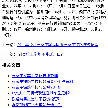
过石K926次（郑州-哈尔滨）列车将临时取消铁岭站办理客运
业务，四平12：51到12：53开；12月16日至20日过石T13次列
车运行时刻调整为：锦州南8：36到8：54开、葫芦岛北取消办
理客运业务、绥中北取消办理客运业务；明日至21日到石1523
次（哈尔滨-石家庄）列车运行时刻临时调整为：台安18：16
到18：19开、锦州南19：43到19：49开、绥中北20：56到21：
18开。
上一篇：
2011年12月石家庄客运段来石家庄铁路技校招聘
下一篇：
到贵校上学能不能迁户口？
相关文章
石家庄叉车上岗证去哪办理
石家庄铁路学校报名需要带哪些资料
石家庄铁路学校怎么报名单招
J2类火车司机驾驶证准驾车型是哪个
铁路乘务员是属于客运段管吗
听说邯郸广平火车站开通了？