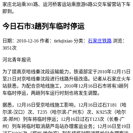
家庄北站乘301路、运河桥客运站乘旅游6路公交车留营站下车
即到。
今日石市3趟列车临时停运
日期：2010-12-16
作者：tielujixiao
分类：
石家庄铁路
浏览：
3051次
河北青年报讯
为了提高京哈线秦沈段运输能力，铁道部定于2010年12月15日
至21日对京哈线秦沈段进行线路升级改造。记者从石家庄火车
站获悉，为配合京哈线施工，2010年12月16日石市将有3趟列
车临时停运，两趟列车运行时刻也将发生调整。
据悉，12月16日受京哈线施工影响，12月16日过石T181（哈
尔滨-汉口）次、T235（哈尔滨-广州东）次、K925次（哈尔
滨-郑州）列车将临时停运；12月16日过石T123次（长春-广
州）列车将临时取消葫芦岛站办理客运业务；12月16日至19日