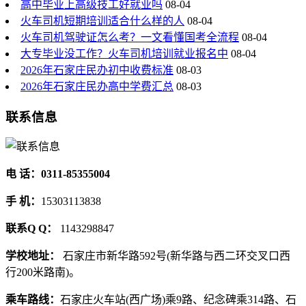
高中毕业上高级技工好就业吗
08-04
火车司机短期培训适合什么样的人
08-04
火车司机驾驶证怎么考？一文看懂国考全流程
08-04
大专毕业没工作？火车司机培训就业报名中
08-04
2026年石家庄民办初中收费标准
08-03
2026年石家庄民办高中学费汇总
08-03
联系信息
电 话：0311-85355004
手 机：
15303113838
联系Q Q：
1143298847
学校地址：
石家庄市新华路592号(新华路与西二环交叉口西
行200米路南)。
乘车路线：
石家庄火车站(西广场)乘9路、纪念碑乘314路、石