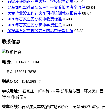
石家庄铁路职业高级技工学校招生对象
08-04
火车司机驾驶证怎么考？一文看懂国考全流程
08-04
大专毕业没工作？火车司机培训就业报名中
08-04
2026年石家庄民办初中收费标准
08-03
2026年石家庄民办高中学费汇总
08-03
2026年石家庄排名前五的高中分数情况
07-30
联系信息
电 话：0311-85355004
手 机：
15303113838
联系Q Q：
1143298847
学校地址：
石家庄市新华路592号(新华路与西二环交叉口西
行200米路南)。
乘车路线：
石家庄火车站(西广场)乘9路、纪念碑乘314路、石