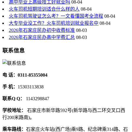
高中毕业上高级技工好就业吗
08-04
火车司机短期培训适合什么样的人
08-04
火车司机驾驶证怎么考？一文看懂国考全流程
08-04
大专毕业没工作？火车司机培训就业报名中
08-04
2026年石家庄民办初中收费标准
08-03
2026年石家庄民办高中学费汇总
08-03
联系信息
电 话：0311-85355004
手 机：
15303113838
联系Q Q：
1143298847
学校地址：
石家庄市新华路592号(新华路与西二环交叉口西
行200米路南)。
乘车路线：
石家庄火车站(西广场)乘9路、纪念碑乘314路、石