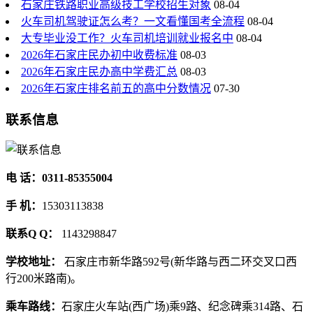
石家庄铁路职业高级技工学校招生对象
08-04
火车司机驾驶证怎么考？一文看懂国考全流程
08-04
大专毕业没工作？火车司机培训就业报名中
08-04
2026年石家庄民办初中收费标准
08-03
2026年石家庄民办高中学费汇总
08-03
2026年石家庄排名前五的高中分数情况
07-30
联系信息
电 话：0311-85355004
手 机：
15303113838
联系Q Q：
1143298847
学校地址：
石家庄市新华路592号(新华路与西二环交叉口西
行200米路南)。
乘车路线：
石家庄火车站(西广场)乘9路、纪念碑乘314路、石