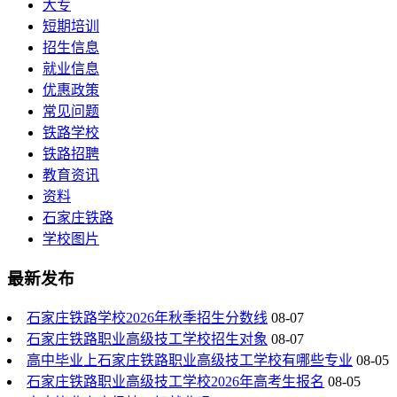
大专
短期培训
招生信息
就业信息
优惠政策
常见问题
铁路学校
铁路招聘
教育资讯
资料
石家庄铁路
学校图片
最新发布
石家庄铁路学校2026年秋季招生分数线
08-07
石家庄铁路职业高级技工学校招生对象
08-07
高中毕业上石家庄铁路职业高级技工学校有哪些专业
08-05
石家庄铁路职业高级技工学校2026年高考生报名
08-05