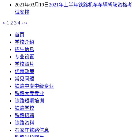
2021年03月19日
2021年上半年铁路机车车辆驾驶资格考
试安排
‹‹
1
2
3
4
›
››
首页
学校介绍
招生信息
专业设置
学校照片
优惠政策
常见问题
铁路中专中级专业
铁路大专专业
铁路短期培训
铁路学校
铁路招聘
铁路资料
石家庄铁路信息