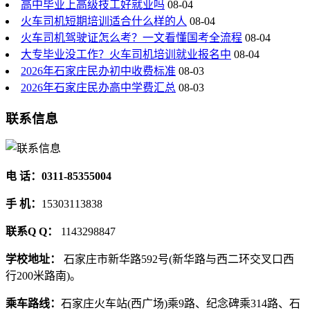
高中毕业上高级技工好就业吗
08-04
火车司机短期培训适合什么样的人
08-04
火车司机驾驶证怎么考？一文看懂国考全流程
08-04
大专毕业没工作？火车司机培训就业报名中
08-04
2026年石家庄民办初中收费标准
08-03
2026年石家庄民办高中学费汇总
08-03
联系信息
电 话：0311-85355004
手 机：
15303113838
联系Q Q：
1143298847
学校地址：
石家庄市新华路592号(新华路与西二环交叉口西
行200米路南)。
乘车路线：
石家庄火车站(西广场)乘9路、纪念碑乘314路、石