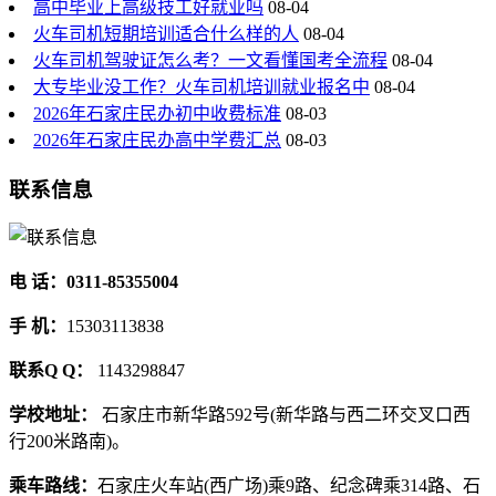
高中毕业上高级技工好就业吗
08-04
火车司机短期培训适合什么样的人
08-04
火车司机驾驶证怎么考？一文看懂国考全流程
08-04
大专毕业没工作？火车司机培训就业报名中
08-04
2026年石家庄民办初中收费标准
08-03
2026年石家庄民办高中学费汇总
08-03
联系信息
电 话：0311-85355004
手 机：
15303113838
联系Q Q：
1143298847
学校地址：
石家庄市新华路592号(新华路与西二环交叉口西
行200米路南)。
乘车路线：
石家庄火车站(西广场)乘9路、纪念碑乘314路、石