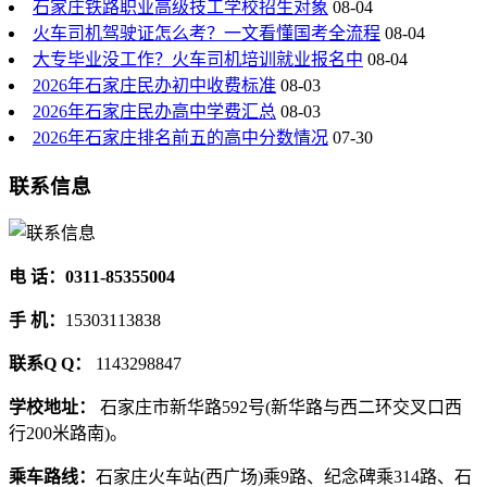
石家庄铁路职业高级技工学校招生对象
08-04
火车司机驾驶证怎么考？一文看懂国考全流程
08-04
大专毕业没工作？火车司机培训就业报名中
08-04
2026年石家庄民办初中收费标准
08-03
2026年石家庄民办高中学费汇总
08-03
2026年石家庄排名前五的高中分数情况
07-30
联系信息
电 话：0311-85355004
手 机：
15303113838
联系Q Q：
1143298847
学校地址：
石家庄市新华路592号(新华路与西二环交叉口西
行200米路南)。
乘车路线：
石家庄火车站(西广场)乘9路、纪念碑乘314路、石