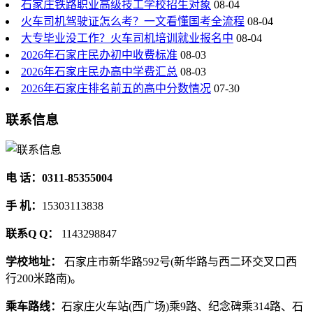
石家庄铁路职业高级技工学校招生对象
08-04
火车司机驾驶证怎么考？一文看懂国考全流程
08-04
大专毕业没工作？火车司机培训就业报名中
08-04
2026年石家庄民办初中收费标准
08-03
2026年石家庄民办高中学费汇总
08-03
2026年石家庄排名前五的高中分数情况
07-30
联系信息
电 话：0311-85355004
手 机：
15303113838
联系Q Q：
1143298847
学校地址：
石家庄市新华路592号(新华路与西二环交叉口西
行200米路南)。
乘车路线：
石家庄火车站(西广场)乘9路、纪念碑乘314路、石