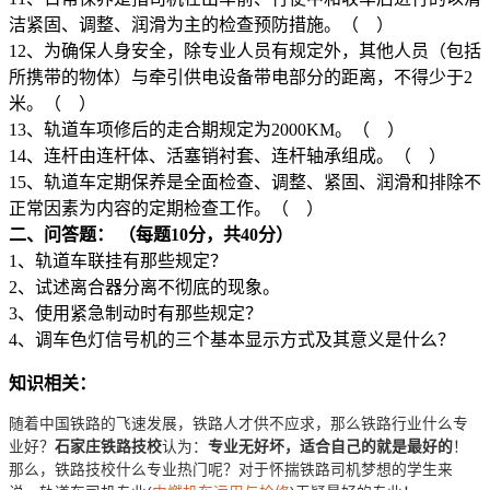
洁紧固、调整、润滑为主的检查预防措施。（ ）
12、为确保人身安全，除专业人员有规定外，其他人员（包括
所携带的物体）与牵引供电设备带电部分的距离，不得少于2
米。（ ）
13、轨道车项修后的走合期规定为2000KM。（ ）
14、连杆由连杆体、活塞销衬套、连杆轴承组成。（ ）
15、轨道车定期保养是全面检查、调整、紧固、润滑和排除不
正常因素为内容的定期检查工作。（ ）
二、问答题： （每题10分，共40分）
1、轨道车联挂有那些规定？
2、试述离合器分离不彻底的现象。
3、使用紧急制动时有那些规定？
4、调车色灯信号机的三个基本显示方式及其意义是什么？
知识相关：
随着中国铁路的飞速发展，铁路人才供不应求，那么铁路行业什么专
业好？
石家庄铁路技校
认为：
专业无好坏，适合自己的就是最好的
！
那么，铁路技校什么专业热门呢？对于怀揣铁路司机梦想的学生来