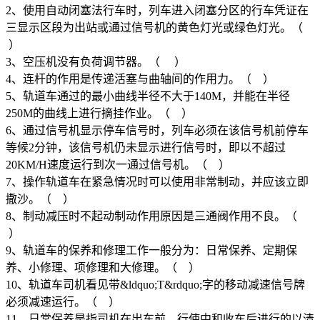
2、使用自动闭塞法行车时，列车进入闭塞分区的行车凭证在
三显示区段为出站或通过信号机的黄色灯光或绿色灯光。（
）
3、空压机没有负荷调节器。（ ）
4、连杆的作用是传递活塞与曲轴间的作用力。（ ）
5、轨道车通过的最小曲线半径不大于140M，并能在半径
250M的曲线上进行摘挂作业。（ ）
6、通过信号机显示停车信号时，列车必须在该信号机前停车
等候2分钟，该信号机仍未显示进行信号时，即以不超过
20KM/H速度运行到次一通过信号机。（ ）
7、操作轨道车在紧急情况时可以使用非常制动，并应该立即
撒沙。（ ）
8、制动减压时不起动制动作用原因是三通阀作用不良。（
）
9、轨道车的保养和修理工作一般分为：日常保养、定期保
养、小修理、项修理和大修理。（ ）
10、轨道车司机看见带&ldquo;T&rdquo;字的移动减速信号牌
必须减速运行。（ ）
11、日常保养是指司机在出车前、行使中和收车后进行的以清