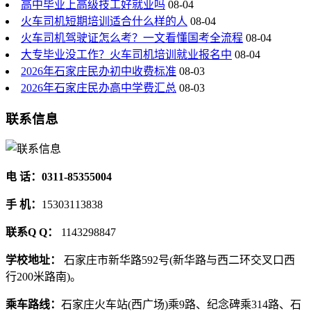
高中毕业上高级技工好就业吗
08-04
火车司机短期培训适合什么样的人
08-04
火车司机驾驶证怎么考？一文看懂国考全流程
08-04
大专毕业没工作？火车司机培训就业报名中
08-04
2026年石家庄民办初中收费标准
08-03
2026年石家庄民办高中学费汇总
08-03
联系信息
电 话：0311-85355004
手 机：
15303113838
联系Q Q：
1143298847
学校地址：
石家庄市新华路592号(新华路与西二环交叉口西
行200米路南)。
乘车路线：
石家庄火车站(西广场)乘9路、纪念碑乘314路、石