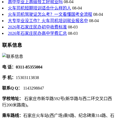
高中毕业上高级技工好就业吗
08-04
火车司机短期培训适合什么样的人
08-04
火车司机驾驶证怎么考？一文看懂国考全流程
08-04
大专毕业没工作？火车司机培训就业报名中
08-04
2026年石家庄民办初中收费标准
08-03
2026年石家庄民办高中学费汇总
08-03
联系信息
电 话：0311-85355004
手 机：
15303113838
联系Q Q：
1143298847
学校地址：
石家庄市新华路592号(新华路与西二环交叉口西
行200米路南)。
乘车路线：
石家庄火车站(西广场)乘9路、纪念碑乘314路、石