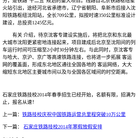
分，是铁路“十二五”规划的重大项目。线路自北京铁路枢纽星
火站引出，途经河北省承德市，辽宁省朝阳、阜新市后接入沈
阳铁路枢纽沈阳站，全长709公里，拟按时速350公里标准设计
建设，总投资1245亿元。
有关 介绍，待京沈客专建设实施后，将把北京和东北最
大城市沈阳更紧密地连接起来，项目建成后北京至沈阳间的列
车运行时间可压缩至2小时30分钟左右。与此同时，京沈客专
与哈大、京沪、京广等高速铁路连接，也将进一步拓展 客运
网的覆盖面，形成东北地区通往全国各地的 客运网络，大大
缩短东北地区主要城市间以及与全国各区域间的时空距离。
石家庄铁路技校2014年春季招生已经开始，名额有限，招满为
止，报名从速！
上一篇：
铁路技校庆祝中国铁路运营总里程突破10万公里
下一篇：
石家庄铁路技校2014年寒假放假安排