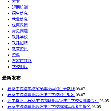
大专
短期培训
招生信息
就业信息
优惠政策
常见问题
铁路学校
铁路招聘
教育资讯
资料
石家庄铁路
学校图片
最新发布
石家庄铁路学校2026年秋季招生分数线
08-07
石家庄铁路职业高级技工学校招生对象
08-07
高中毕业上石家庄铁路职业高级技工学校有哪些专业
08-05
石家庄铁路职业高级技工学校2026年高考生报名
08-05