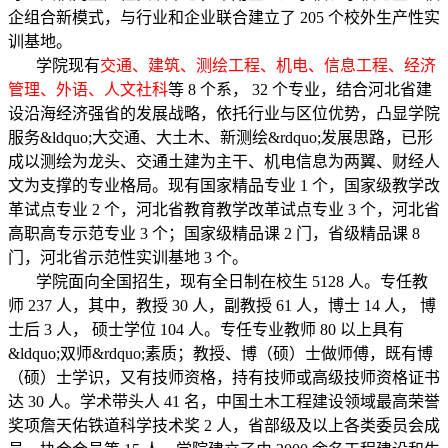
企组合新模式，与行业和企业联合建立了 205 个校外生产性实
训基地。
学院现有
交通、建筑、测绘工程、机电、信息工程、经济
管理、外语、人文社科
等 8 个系， 32 个专业，结合河北省建
设沿海经济强省的发展战略，依托行业与区位优势，凸显学院
服务&ldquo;大交通、大土木、新测绘&rdquo;发展思路，已形
成以测绘为龙头、交通土建为主干、机电信息为两翼、财经人
文为支撑的专业格局。现有国家精品专业 1 个，国家级教学改
革试点专业 2 个，河北省教育教学改革试点专业 3 个，河北省
高职高专示范专业 3 个；国家级精品课 2 门，省级精品课 8
门，河北省示范性实训基地 3 个。
学院面向全国招生，现有全日制在校生 5128 人。专任教
师 237 人，其中，教授 30 人，副教授 61 人，博士 14 人， 博
士后 3 人， 硕士学位 104 人。专任专业教师 80 以上具有
&ldquo;双师&rdquo;素质；教授、博（硕）士做师傅，既有博
（硕）士学识，又有技师资格，持有技师或高级技师资格证书
达 30 人。学术带头人 41 名，中国土木工程建设领域最高荣誉
奖项詹天佑铁道科学技术奖 2 人，省部级及以上各类委员会成