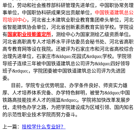
单位，劳动和社会推荐部科研管理先进单位，中国职协常务理
事单位，中国职协科研成果突出贡献单位，
中国铁道建筑总公
司培训中心
，河北省土木建筑业职业教育集团牵头单位，河北
省智能建筑协会单位，河北省创新素质教育实验学校。学院设
有
国家职业技能鉴定所
，测绘中心为国家测绘乙级资质单位。
河北省高职高专人才培养水平评估委员会秘书处、河北省高职
高专教育网等设在我院。还被评为石家庄市和河北省高校综合
治理先进单位，石家庄市&ldquo;花园式&rdquo;学校。学院领
导班子连续三年被中国铁道建筑总公司评为&ldquo;四好领导
班子&rdquo;，学院团委被中国铁道建筑总公司评为先进团
委。
目前，学院专业优势明显、办学条件良好、师资实力雄
厚、人才培养体系完备、办学特色鲜明，被誉为&ldquo;中国
铁路高技能技术人才的摇篮&rdquo;。学院将加快改革发展步
伐，走特色办学之路，为把学院建设成为区域引领、国内知名
的示范性职业技术学院而努力奋斗。
上一篇：
技校学什么专业好？