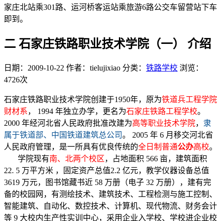
家庄北站乘301路、运河桥客运站乘旅游6路公交车留营站下车
即到。
二 石家庄铁路职业技术学院（一） 介绍
日期：2009-10-22
作者：tielujixiao
分类：
铁路学校
浏览：
4726次
石家庄铁路职业技术学院创建于1950年，原为
铁道兵工程学院
财材系
， 1994 年独立办学，更名为
石家庄铁路工程学校
。
2000 年经河北省人民政府批准改建为
高等职业技术学院
，
隶
属于铁道部、中国铁道建筑总公司
。 2005 年 6 月移交河北省
人民政府管理，是一所具有优良传统的
全日制普通
公办
高校
。
学院现有
南、北两个校区
，占地面积 566 亩，建筑面积
22. 5 万平方米 ，固定资产总值2.2 亿元，教学仪器设备总值
3619 万元，图书馆藏书近 58 万册（电子 32 万册），建有完
备的校园网，有测绘技术、建筑技术、工程检测与施工控制、
智能建筑、自动化、数控技术、计算机、现代物流、财务会计
等 9 大校内生产性实训中心，采用企业入学校、学校进企业校