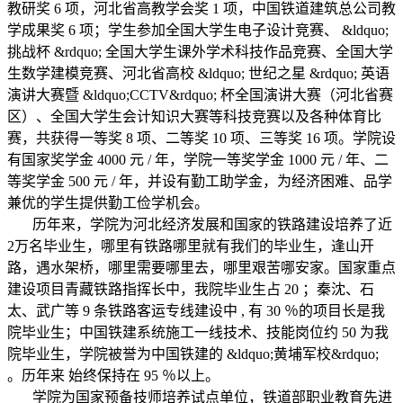
教研奖 6 项，河北省高教学会奖 1 项，中国铁道建筑总公司教
学成果奖 6 项；学生参加全国大学生电子设计竞赛、 &ldquo;
挑战杯 &rdquo; 全国大学生课外学术科技作品竞赛、全国大学
生数学建模竞赛、河北省高校 &ldquo; 世纪之星 &rdquo; 英语
演讲大赛暨 &ldquo;CCTV&rdquo; 杯全国演讲大赛（河北省赛
区）、全国大学生会计知识大赛等科技竞赛以及各种体育比
赛，共获得一等奖 8 项、二等奖 10 项、三等奖 16 项。学院设
有国家奖学金 4000 元 / 年，学院一等奖学金 1000 元 / 年、二
等奖学金 500 元 / 年，并设有勤工助学金，为经济困难、品学
兼优的学生提供勤工俭学机会。
历年来，学院为河北经济发展和国家的铁路建设培养了近
2万名毕业生，哪里有铁路哪里就有我们的毕业生，逢山开
路，遇水架桥，哪里需要哪里去，哪里艰苦哪安家。国家重点
建设项目青藏铁路指挥长中，我院毕业生占 20 ；秦沈、石
太、武广等 9 条铁路客运专线建设中 , 有 30 ％的项目长是我
院毕业生；中国铁建系统施工一线技术、技能岗位约 50 为我
院毕业生，学院被誉为中国铁建的 &ldquo;黄埔军校&rdquo;
。历年来 始终保持在 95 ％以上。
学院为国家预备技师培养试点单位，铁道部职业教育先进