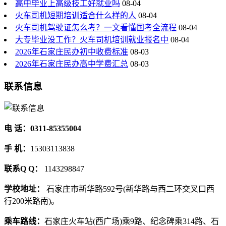
高中毕业上高级技工好就业吗
08-04
火车司机短期培训适合什么样的人
08-04
火车司机驾驶证怎么考？一文看懂国考全流程
08-04
大专毕业没工作？火车司机培训就业报名中
08-04
2026年石家庄民办初中收费标准
08-03
2026年石家庄民办高中学费汇总
08-03
联系信息
电 话：0311-85355004
手 机：
15303113838
联系Q Q：
1143298847
学校地址：
石家庄市新华路592号(新华路与西二环交叉口西
行200米路南)。
乘车路线：
石家庄火车站(西广场)乘9路、纪念碑乘314路、石