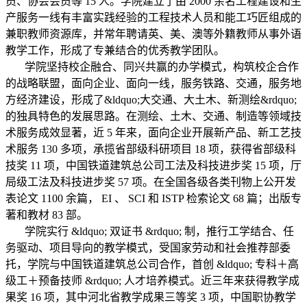
员、协会会员等 15 人。学院建立了由 2000 余名工程建设和生
产服务一线有丰富实践经验的工程技术人员和能工巧匠组成的
兼职教师资源库，并常年聘请英、美、澳等外籍教师从事外语
教学工作，形成了专兼结合的优秀教学团队。
学院坚持校企融合、同兴共赢的办学模式，构筑校企合作
的战略联盟，面向企业、面向一线，服务铁路、交通，服务地
方经济建设，形成了&ldquo;大交通、大土木、新测绘&rdquo;
的独具特色的发展思路。在测绘、土木、交通、制造等领域技
术服务成效显著，近 5 年来，面向企业开展新产品、新工艺技
术服务 130 多项，承揽省部级科研项目 18 项，获得省部级科
技奖 11 项，中国铁道建筑总公司工法及科技进步奖 15 项，厅
局级工法及科技进步奖 57 项。在全国各级各类刊物上公开发
表论文 1100 余篇， EI 、 SCI 和 ISTP 检索论文 68 篇；出版专
著和教材 83 部。
学院实行 &ldquo; 双证书 &rdquo; 制，推行工学结合、任
务驱动、项目导向的教学模式，受国家劳动和社会推荐部委
托，学院与中国铁道建筑总公司合作，首创 &ldquo; 专科＋高
级工＋预备技师 &rdquo; 人才培养模式。近三年来获得教学成
果奖 16 项，其中河北省教学成果三等奖 3 项，中国职协教学