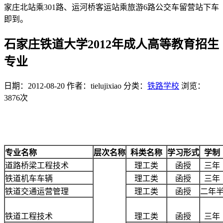
家庄北站乘301路、运河桥客运站乘旅游6路公交车留营站下车
即到。
石家庄铁道大学2012年成人高等教育招生
专业
日期：2012-08-20
作者：tielujixiao
分类：
铁路学校
浏览：
3876次
专业名称
层次名称
科类名称
学习形式
学制
道路桥梁工程技术
理工类
函授
三年
铁道机车车辆
理工类
函授
三年
铁道交通运营管理
理工类
函授
二年
铁道工程技术
理工类
函授
三年