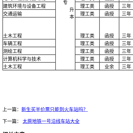
专
建筑环境与设备工程
理工类
函授
三年
升
交通运输
理工类
函授
三年
本
土木工程
理工类
函授
三年
车辆工程
理工类
函授
三年
测绘工程
理工类
函授
三年
计算机科学与技术
理工类
函授
三年
土木工程
理工类
业余
三年
上一篇：
新生买半价票只能到火车站吗？
下一篇：
太原地铁一号沿线车站大全