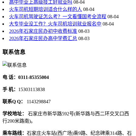
高中毕业上高级技工好就业吗
08-04
火车司机短期培训适合什么样的人
08-04
火车司机驾驶证怎么考？一文看懂国考全流程
08-04
大专毕业没工作？火车司机培训就业报名中
08-04
2026年石家庄民办初中收费标准
08-03
2026年石家庄民办高中学费汇总
08-03
联系信息
电 话：0311-85355004
手 机：
15303113838
联系Q Q：
1143298847
学校地址：
石家庄市新华路592号(新华路与西二环交叉口西
行200米路南)。
乘车路线：
石家庄火车站(西广场)乘9路、纪念碑乘314路、石