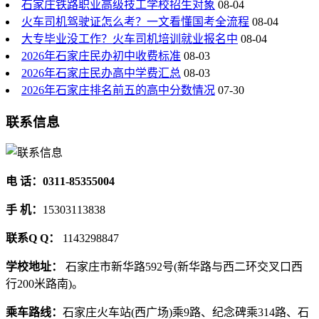
石家庄铁路职业高级技工学校招生对象
08-04
火车司机驾驶证怎么考？一文看懂国考全流程
08-04
大专毕业没工作？火车司机培训就业报名中
08-04
2026年石家庄民办初中收费标准
08-03
2026年石家庄民办高中学费汇总
08-03
2026年石家庄排名前五的高中分数情况
07-30
联系信息
电 话：0311-85355004
手 机：
15303113838
联系Q Q：
1143298847
学校地址：
石家庄市新华路592号(新华路与西二环交叉口西
行200米路南)。
乘车路线：
石家庄火车站(西广场)乘9路、纪念碑乘314路、石