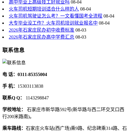
高中毕业上高级技工好就业吗
08-04
火车司机短期培训适合什么样的人
08-04
火车司机驾驶证怎么考？一文看懂国考全流程
08-04
大专毕业没工作？火车司机培训就业报名中
08-04
2026年石家庄民办初中收费标准
08-03
2026年石家庄民办高中学费汇总
08-03
联系信息
电 话：0311-85355004
手 机：
15303113838
联系Q Q：
1143298847
学校地址：
石家庄市新华路592号(新华路与西二环交叉口西
行200米路南)。
乘车路线：
石家庄火车站(西广场)乘9路、纪念碑乘314路、石