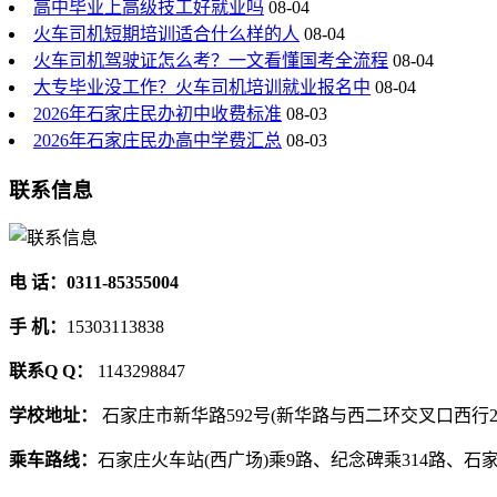
高中毕业上高级技工好就业吗
08-04
火车司机短期培训适合什么样的人
08-04
火车司机驾驶证怎么考？一文看懂国考全流程
08-04
大专毕业没工作？火车司机培训就业报名中
08-04
2026年石家庄民办初中收费标准
08-03
2026年石家庄民办高中学费汇总
08-03
联系信息
电 话：0311-85355004
手 机：
15303113838
联系Q Q：
1143298847
学校地址：
石家庄市新华路592号(新华路与西二环交叉口西行2
乘车路线：
石家庄火车站(西广场)乘9路、纪念碑乘314路、