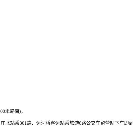
00米路南)。
石家庄北站乘301路、运河桥客运站乘旅游6路公交车留营站下车即