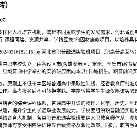
转）
9次
多样化人才培养机制，满足不同禀赋学生的发展需求，河北省创
行“课程同建、资源共享、学籍互换”的因材施教项目，以培养具
质中职学校设立，由各设区市(含雄安新区，定州、辛集市)教育
县域普通中学举办的实验班应面向本县(市)域招生。职普融通
取，原则上不低于本区域普通高中录取控制线。经省教育厅批准
工作。高考报名后不可转换学籍。学籍转换学生生源仅限该实验
相结合的综合课程体系，普通高中开设的物理、化学、历史、地
兴趣，提升学生的长远职业发展能力。学校要组织职普融通实验
学结合育人机制，各类职普融通实验班要纳入职教竞赛体系，参
流教师可享受相应评优评先晋级资格及激励政策。同时，职普融