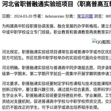
河北省职普融通实验班项目（职高普高互
日期：2024-03-20
作者：tieluxuexiao
分类：
常见问题
浏览：80
为构建高中阶段职普协调发展、融合发展的办学新格局，建立
中或中职学校设立专门班级，职业教育和普通教育两类教育实
河北规定，职普融通实验班项目通常在县域普通中学或市区优
目方可招生。市区优质中职学校举办的实验班可面向全市招生；
河北明确，职普融通实验班与普通高中同步填报志愿、同步录
级第一学期末、第二学期开学前后一周集中开展学籍转换申请
河北要求，职普融通实验班要制定学科性课程与技术技能课程
创新过程中，要注重兴趣引领，通过提升综合素质、培养科学
生学业水平。职普融通实验班要坚持德技并修、学业兼顾、工
资结对支援机制，促进普通高中学校与中职学校师资交流，交
后仍不能改正的学生，可予以退学或退出培养程序处理。