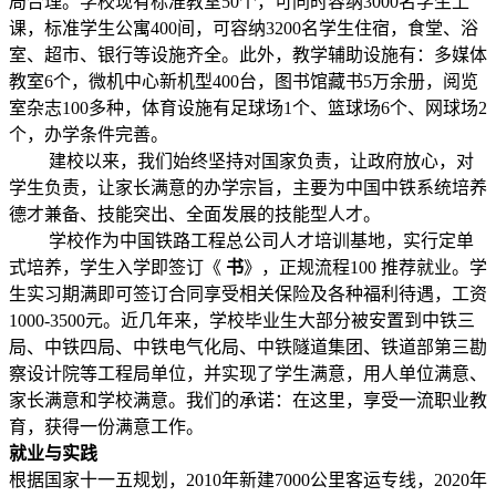
局合理。学校现有标准教室50个，可同时容纳3000名学生上
课，标准学生公寓400间，可容纳3200名学生住宿，食堂、浴
室、超市、银行等设施齐全。此外，教学辅助设施有：多媒体
教室6个，微机中心新机型400台，图书馆藏书5万余册，阅览
室杂志100多种，体育设施有足球场1个、篮球场6个、网球场2
个，办学条件完善。
建校以来，我们始终坚持对国家负责，让政府放心，对
学生负责，让家长满意的办学宗旨，主要为中国中铁系统培养
德才兼备、技能突出、全面发展的技能型人才。
学校作为中国铁路工程总公司人才培训基地，实行定单
式培养，学生入学即签订《
书
》，正规流程100 推荐就业。学
生实习期满即可签订合同享受相关保险及各种福利待遇，工资
1000-3500元。近几年来，学校毕业生大部分被安置到中铁三
局、中铁四局、中铁电气化局、中铁隧道集团、铁道部第三勘
察设计院等工程局单位，并实现了学生满意，用人单位满意、
家长满意和学校满意。我们的承诺：在这里，享受一流职业教
育，获得一份满意工作。
就业与实践
根据国家十一五规划，2010年新建7000公里客运专线，2020年