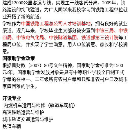
建成12000公里客运专线，实现主干线客货分离。2009年，铁
路建设的突飞猛进，为广大同学来我校学习到铁路工程单位就
业开拓了新的航道。
学校作为
中国铁路工程总公司人才培训基地
，拥有良好的就业
渠道。近几年来，学校毕业生大部分被安置到
中铁三局、中铁
四局、中铁电气化局、中铁隧道集团、铁道部第三设计院
等工
程局单位，并实现了学生满意，用人单位满意、家长和学校满
意。
国家助学金政策
根据冀财教（2007）80号文件精神，国家助学金标准为1500
元/年，国家助学金发放对象是具有中等职业学校全日制正式
学籍的在校一、二年级所有农村户籍和县镇非农村户口及城市
家庭困难的学生。
开设专业
内燃机车运用与检修（轨道车司机）
高速铁路运营与维护
城市轨道交通运营与维护
铁道车辆