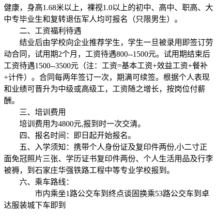
健康，身高1.68米以上，裸视1.0以上的初中、高中、职高、大
中专毕业生和复转退伍军人均可报名（只限男生）。
二、工资福利待遇
结业后由学校向企业推荐学生，学生一旦被录用即签订劳
动合同，试用期2个月，工资待遇800--1500元。试用期结束后
工资待遇1500--3500元（注：工资=基本工资+效益工资+餐补
+计件）。合同每两年签订一次，期满可续签。根据个人表现
和业绩可晋升为中级或高级工，工资随之增长，按岗位付薪
酬。
三、培训费用
培训费用为4800元,报到时一次交清。
四、报名时间：即日起开始报名。
五、入学须知：携带个人身份证及复印件两份,小二寸正
面免冠照片三张、学历证书复印件两份、个人生活用品及行李
被褥，到石家庄华强铁路工程中等专业学校报到。
六、乘车路线：
市内乘坐1路公交车到终点谈固换乘53路公交车到卓
达服装城下车即到