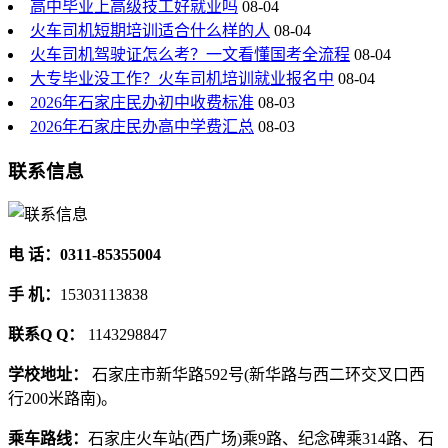
高中毕业上高级技工好就业吗
08-04
火车司机短期培训适合什么样的人
08-04
火车司机驾驶证怎么考？一文看懂国考全流程
08-04
大专毕业没工作？火车司机培训就业报名中
08-04
2026年石家庄民办初中收费标准
08-03
2026年石家庄民办高中学费汇总
08-03
联系信息
电 话：0311-85355004
手 机：
15303113838
联系Q Q：
1143298847
学校地址：
石家庄市新华路592号(新华路与西二环交叉口西
行200米路南)。
乘车路线：
石家庄火车站(西广场)乘9路、纪念碑乘314路、石