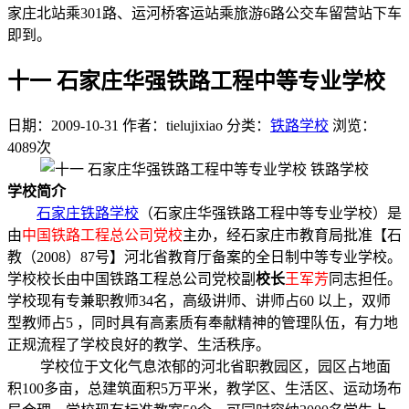
家庄北站乘301路、运河桥客运站乘旅游6路公交车留营站下车
即到。
十一 石家庄华强铁路工程中等专业学校
日期：2009-10-31
作者：tielujixiao
分类：
铁路学校
浏览：
4089次
学校简介
石家庄铁路学校
（石家庄华强铁路工程中等专业学校）是
由
中国铁路工程总公司党校
主办，经石家庄市教育局批准【石
教（2008）87号】河北省教育厅备案的全日制中等专业学校。
学校校长由中国铁路工程总公司党校副
校长
王军芳
同志担任。
学校现有专兼职教师34名，高级讲师、讲师占60 以上，双师
型教师占5 ，同时具有高素质有奉献精神的管理队伍，有力地
正规流程了学校良好的教学、生活秩序。
学校位于文化气息浓郁的河北省职教园区，园区占地面
积100多亩，总建筑面积5万平米，教学区、生活区、运动场布