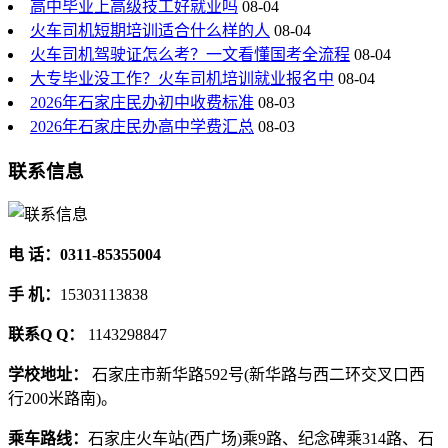
高中毕业上高级技工好就业吗
08-04
火车司机短期培训适合什么样的人
08-04
火车司机驾驶证怎么考？一文看懂国考全流程
08-04
大专毕业没工作？火车司机培训就业报名中
08-04
2026年石家庄民办初中收费标准
08-03
2026年石家庄民办高中学费汇总
08-03
联系信息
电 话：0311-85355004
手 机：
15303113838
联系Q Q：
1143298847
学校地址：
石家庄市新华路592号(新华路与西二环交叉口西
行200米路南)。
乘车路线：
石家庄火车站(西广场)乘9路、纪念碑乘314路、石