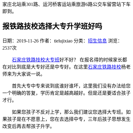
家庄北站乘301路、运河桥客运站乘旅游6路公交车留营站下车
即到。
报铁路技校选择大专升学班好吗
日期：2019-11-26
作者：tielujixiao
分类：
招生信息
浏览：
2537次
石家庄铁路技校大专班
好不好？ 在报名得的时候家长都
在对比到底是大专好还是中专好。在这里
石家庄铁路技校
杨老
师来为大家说一说。
首先大专中专来说到底谁好谁坏，这里我们没有办法给您
一个明确的答复，学历肯定是越高越好。但是还是要适合孩子
才行。
如果您孩子不反对上学，那么我们建议您选择大专班。如
果孩子是在不愿意上，您在去选择中专，三年后孩子思想发生
改变后再去帮孩子升学。