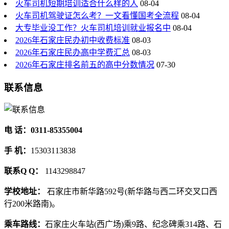
火车司机短期培训适合什么样的人
08-04
火车司机驾驶证怎么考？一文看懂国考全流程
08-04
大专毕业没工作？火车司机培训就业报名中
08-04
2026年石家庄民办初中收费标准
08-03
2026年石家庄民办高中学费汇总
08-03
2026年石家庄排名前五的高中分数情况
07-30
联系信息
电 话：0311-85355004
手 机：
15303113838
联系Q Q：
1143298847
学校地址：
石家庄市新华路592号(新华路与西二环交叉口西
行200米路南)。
乘车路线：
石家庄火车站(西广场)乘9路、纪念碑乘314路、石