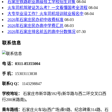
石家庄铁路职业高级技工学校招生对象
08-04
火车司机驾驶证怎么考？一文看懂国考全流程
08-04
大专毕业没工作？火车司机培训就业报名中
08-04
2026年石家庄民办初中收费标准
08-03
2026年石家庄民办高中学费汇总
08-03
2026年石家庄排名前五的高中分数情况
07-30
联系信息
电 话：0311-85355004
手 机：
15303113838
联系Q Q：
1143298847
学校地址：
石家庄市新华路592号(新华路与西二环交叉口西
行200米路南)。
乘车路线：
石家庄火车站(西广场)乘9路、纪念碑乘314路、石