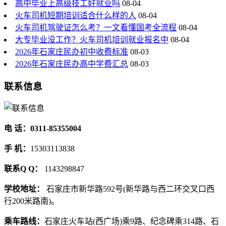
高中毕业上高级技工好就业吗
08-04
火车司机短期培训适合什么样的人
08-04
火车司机驾驶证怎么考？一文看懂国考全流程
08-04
大专毕业没工作？火车司机培训就业报名中
08-04
2026年石家庄民办初中收费标准
08-03
2026年石家庄民办高中学费汇总
08-03
联系信息
电 话：0311-85355004
手 机：
15303113838
联系Q Q：
1143298847
学校地址：
石家庄市新华路592号(新华路与西二环交叉口西
行200米路南)。
乘车路线：
石家庄火车站(西广场)乘9路、纪念碑乘314路、石