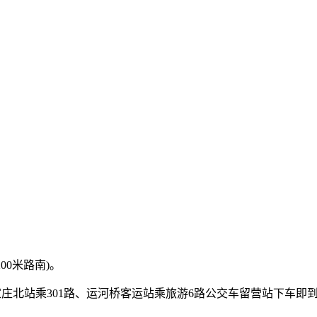
00米路南)。
石家庄北站乘301路、运河桥客运站乘旅游6路公交车留营站下车即