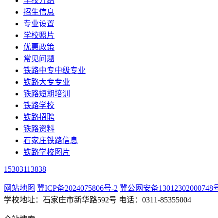
学校介绍
招生信息
专业设置
学校照片
优惠政策
常见问题
铁路中专中级专业
铁路大专专业
铁路短期培训
铁路学校
铁路招聘
铁路资料
石家庄铁路信息
铁路学校图片
15303113838
网站地图
冀ICP备2024075806号-2
冀公网安备13012302000748
学校地址：石家庄市新华路592号 电话：0311-85355004