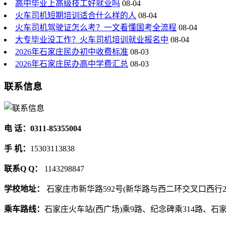
高中毕业上高级技工好就业吗
08-04
火车司机短期培训适合什么样的人
08-04
火车司机驾驶证怎么考？一文看懂国考全流程
08-04
大专毕业没工作？火车司机培训就业报名中
08-04
2026年石家庄民办初中收费标准
08-03
2026年石家庄民办高中学费汇总
08-03
联系信息
电 话：0311-85355004
手 机：
15303113838
联系Q Q：
1143298847
学校地址：
石家庄市新华路592号(新华路与西二环交叉口西行2
乘车路线：
石家庄火车站(西广场)乘9路、纪念碑乘314路、