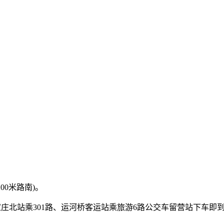
00米路南)。
石家庄北站乘301路、运河桥客运站乘旅游6路公交车留营站下车即