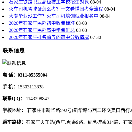
石家庄铁路职业高级技工学校招生对象
08-04
火车司机驾驶证怎么考？一文看懂国考全流程
08-04
大专毕业没工作？火车司机培训就业报名中
08-04
2026年石家庄民办初中收费标准
08-03
2026年石家庄民办高中学费汇总
08-03
2026年石家庄排名前五的高中分数情况
07-30
联系信息
电 话：0311-85355004
手 机：
15303113838
联系Q Q：
1143298847
学校地址：
石家庄市新华路592号(新华路与西二环交叉口西行2
乘车路线：
石家庄火车站(西广场)乘9路、纪念碑乘314路、