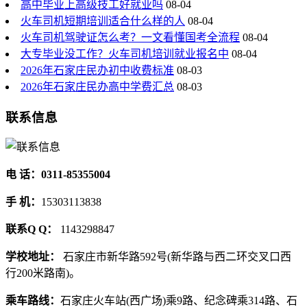
高中毕业上高级技工好就业吗
08-04
火车司机短期培训适合什么样的人
08-04
火车司机驾驶证怎么考？一文看懂国考全流程
08-04
大专毕业没工作？火车司机培训就业报名中
08-04
2026年石家庄民办初中收费标准
08-03
2026年石家庄民办高中学费汇总
08-03
联系信息
电 话：0311-85355004
手 机：
15303113838
联系Q Q：
1143298847
学校地址：
石家庄市新华路592号(新华路与西二环交叉口西
行200米路南)。
乘车路线：
石家庄火车站(西广场)乘9路、纪念碑乘314路、石