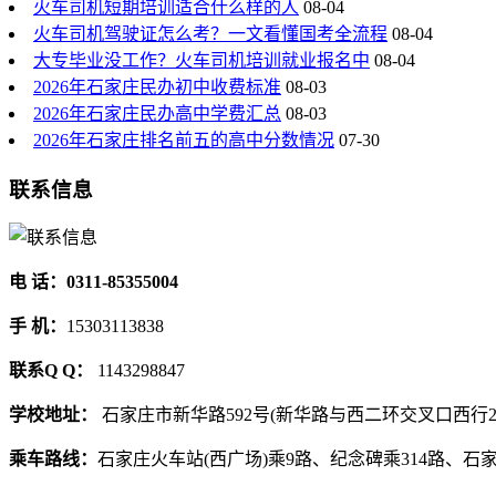
火车司机短期培训适合什么样的人
08-04
火车司机驾驶证怎么考？一文看懂国考全流程
08-04
大专毕业没工作？火车司机培训就业报名中
08-04
2026年石家庄民办初中收费标准
08-03
2026年石家庄民办高中学费汇总
08-03
2026年石家庄排名前五的高中分数情况
07-30
联系信息
电 话：0311-85355004
手 机：
15303113838
联系Q Q：
1143298847
学校地址：
石家庄市新华路592号(新华路与西二环交叉口西行2
乘车路线：
石家庄火车站(西广场)乘9路、纪念碑乘314路、