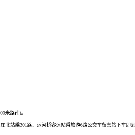
00米路南)。
石家庄北站乘301路、运河桥客运站乘旅游6路公交车留营站下车即