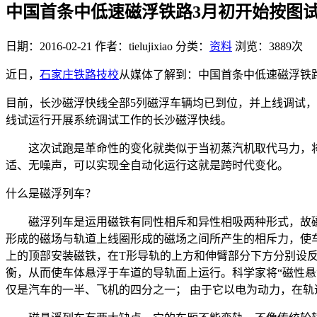
中国首条中低速磁浮铁路3月初开始按图
日期：2016-02-21
作者：tielujixiao
分类：
资料
浏览：3889次
近日，
石家庄铁路技校
从媒体了解到：中国首条中低速磁浮铁
目前，长沙磁浮快线全部5列磁浮车辆均已到位，并上线调试
线试运行开展系统调试工作的长沙磁浮快线。
这次试跑是革命性的变化就类似于当初蒸汽机取代马力，将
适、无噪声，可以实现全自动化运行这就是跨时代变化。
什么是磁浮列车？
磁浮列车是运用磁铁有同性相斥和异性相吸两种形式，故磁
形成的磁场与轨道上线圈形成的磁场之间所产生的相斥力，使
上的顶部安装磁铁，在T形导轨的上方和伸臂部分下方分别设反
衡，从而使车体悬浮于车道的导轨面上运行。科学家将“磁性悬
仅是汽车的一半、飞机的四分之一； 由于它以电为动力，在轨