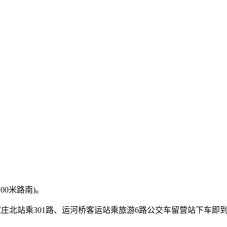
00米路南)。
石家庄北站乘301路、运河桥客运站乘旅游6路公交车留营站下车即