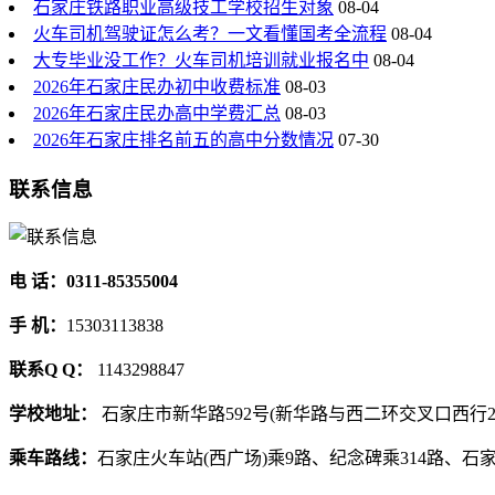
石家庄铁路职业高级技工学校招生对象
08-04
火车司机驾驶证怎么考？一文看懂国考全流程
08-04
大专毕业没工作？火车司机培训就业报名中
08-04
2026年石家庄民办初中收费标准
08-03
2026年石家庄民办高中学费汇总
08-03
2026年石家庄排名前五的高中分数情况
07-30
联系信息
电 话：0311-85355004
手 机：
15303113838
联系Q Q：
1143298847
学校地址：
石家庄市新华路592号(新华路与西二环交叉口西行2
乘车路线：
石家庄火车站(西广场)乘9路、纪念碑乘314路、