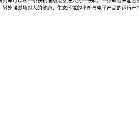
列车可以从一条铁轨借助道岔进入另一铁轨。一条轨道只能容纳
。另外强磁场对人的健康，生态环境的平衡与电子产品的运行产