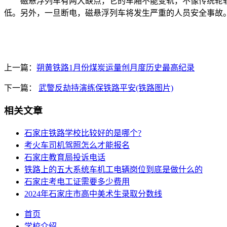
磁悬浮列车有两大缺点，它的车厢不能变轨，不像传统轮轨
低。另外，一旦断电，磁悬浮列车将发生严重的人员安全事故
上一篇：
朔黄铁路1月份煤炭运量创月度历史最高纪录
下一篇：
武警反劫持演练保铁路平安(铁路图片)
相关文章
石家庄铁路学校比较好的是哪个?
考火车司机驾照怎么才能报名
石家庄教育局投诉电话
铁路上的五大系统车机工电辆岗位到底是做什么的
石家庄考电工证需要多少费用
2024年石家庄市高中美术生录取分数线
首页
学校介绍