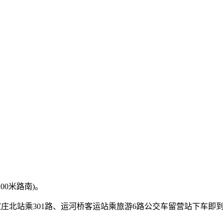
00米路南)。
石家庄北站乘301路、运河桥客运站乘旅游6路公交车留营站下车即