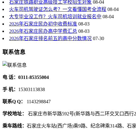
石家庄铁路职业高级技工学校招生对象
08-04
火车司机驾驶证怎么考？一文看懂国考全流程
08-04
大专毕业没工作？火车司机培训就业报名中
08-04
2026年石家庄民办初中收费标准
08-03
2026年石家庄民办高中学费汇总
08-03
2026年石家庄排名前五的高中分数情况
07-30
联系信息
电 话：0311-85355004
手 机：
15303113838
联系Q Q：
1143298847
学校地址：
石家庄市新华路592号(新华路与西二环交叉口西行2
乘车路线：
石家庄火车站(西广场)乘9路、纪念碑乘314路、