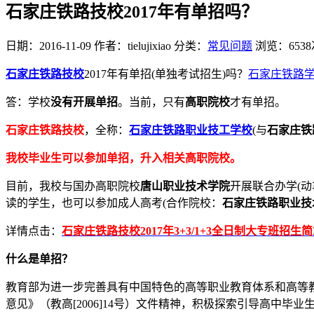
石家庄铁路技校2017年有单招吗？
日期：2016-11-09
作者：tielujixiao
分类：
常见问题
浏览：6538
石家庄铁路技校
2017年有单招(单独考试招生)吗？
石家庄铁路
答：学校
没有开展单招
。当前，只有
高职院校
才有单招。
石家庄铁路技校
，全称：
石家庄铁路职业技工学校
(与
石家庄铁
我校毕业生可以参加单招，升入相关高职院校。
目前，我校与国办高职院校
唐山职业技术学院
开展联合办学(
读的学生，也可以参加成人高考(合作院校：
石家庄铁路职业技
详情点击：
石家庄铁路技校2017年3+3/1+3全日制大专班招生
什么是单招？
教育部为进一步完善具有中国特色的高等职业教育体系和高等
意见》（教高[2006]14号）文件精神，积极探索引导高中毕业