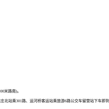
00米路南)。
石家庄北站乘301路、运河桥客运站乘旅游6路公交车留营站下车即