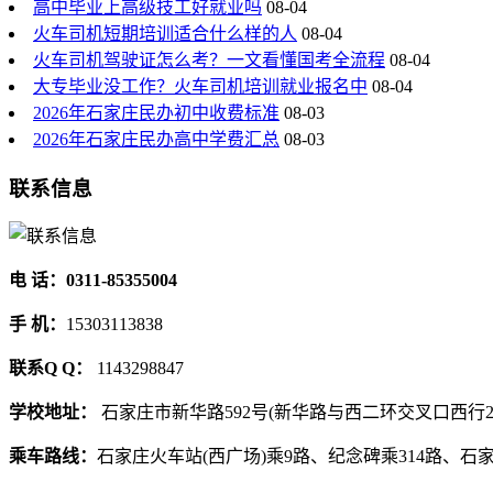
高中毕业上高级技工好就业吗
08-04
火车司机短期培训适合什么样的人
08-04
火车司机驾驶证怎么考？一文看懂国考全流程
08-04
大专毕业没工作？火车司机培训就业报名中
08-04
2026年石家庄民办初中收费标准
08-03
2026年石家庄民办高中学费汇总
08-03
联系信息
电 话：0311-85355004
手 机：
15303113838
联系Q Q：
1143298847
学校地址：
石家庄市新华路592号(新华路与西二环交叉口西行2
乘车路线：
石家庄火车站(西广场)乘9路、纪念碑乘314路、