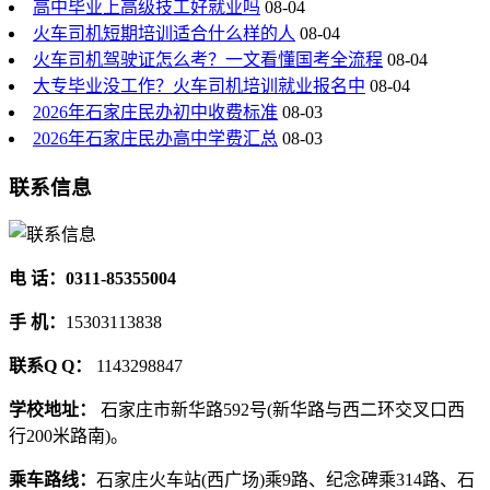
高中毕业上高级技工好就业吗
08-04
火车司机短期培训适合什么样的人
08-04
火车司机驾驶证怎么考？一文看懂国考全流程
08-04
大专毕业没工作？火车司机培训就业报名中
08-04
2026年石家庄民办初中收费标准
08-03
2026年石家庄民办高中学费汇总
08-03
联系信息
电 话：0311-85355004
手 机：
15303113838
联系Q Q：
1143298847
学校地址：
石家庄市新华路592号(新华路与西二环交叉口西
行200米路南)。
乘车路线：
石家庄火车站(西广场)乘9路、纪念碑乘314路、石