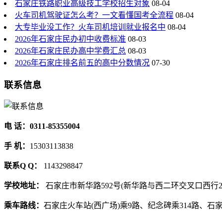
石家庄铁路职业高级技工学校招生对象
08-04
火车司机驾驶证怎么考？一文看懂国考全流程
08-04
大专毕业没工作？火车司机培训就业报名中
08-04
2026年石家庄民办初中收费标准
08-03
2026年石家庄民办高中学费汇总
08-03
2026年石家庄排名前五的高中分数情况
07-30
联系信息
电 话：0311-85355004
手 机：
15303113838
联系Q Q：
1143298847
学校地址：
石家庄市新华路592号(新华路与西二环交叉口西行2
乘车路线：
石家庄火车站(西广场)乘9路、纪念碑乘314路、