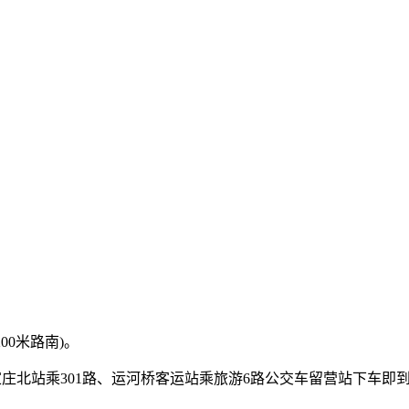
00米路南)。
石家庄北站乘301路、运河桥客运站乘旅游6路公交车留营站下车即