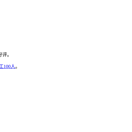
好评。
100人
。