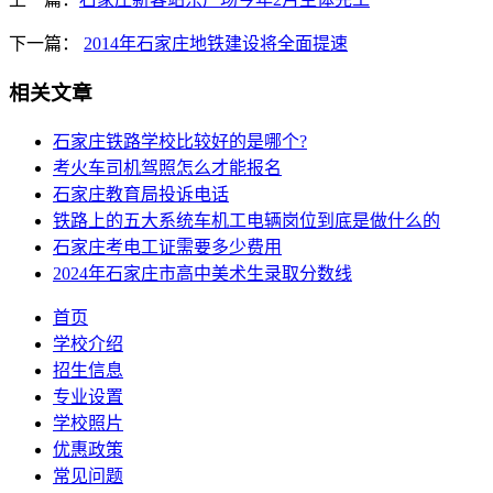
下一篇：
2014年石家庄地铁建设将全面提速
相关文章
石家庄铁路学校比较好的是哪个?
考火车司机驾照怎么才能报名
石家庄教育局投诉电话
铁路上的五大系统车机工电辆岗位到底是做什么的
石家庄考电工证需要多少费用
2024年石家庄市高中美术生录取分数线
首页
学校介绍
招生信息
专业设置
学校照片
优惠政策
常见问题