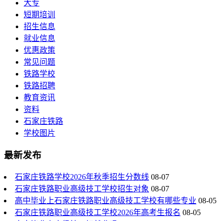
大专
短期培训
招生信息
就业信息
优惠政策
常见问题
铁路学校
铁路招聘
教育资讯
资料
石家庄铁路
学校图片
最新发布
石家庄铁路学校2026年秋季招生分数线
08-07
石家庄铁路职业高级技工学校招生对象
08-07
高中毕业上石家庄铁路职业高级技工学校有哪些专业
08-05
石家庄铁路职业高级技工学校2026年高考生报名
08-05