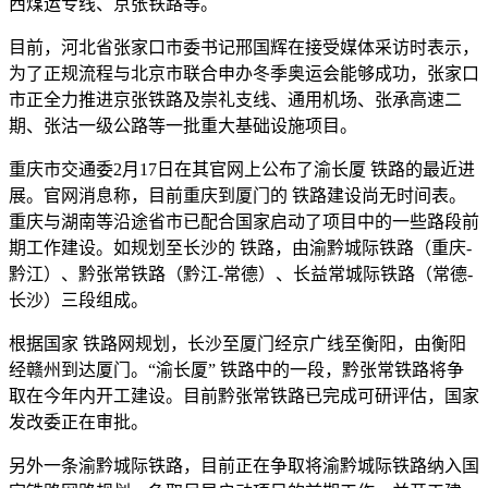
西煤运专线、京张铁路等。
目前，河北省张家口市委书记邢国辉在接受媒体采访时表示，
为了正规流程与北京市联合申办冬季奥运会能够成功，张家口
市正全力推进京张铁路及崇礼支线、通用机场、张承高速二
期、张沽一级公路等一批重大基础设施项目。
重庆市交通委2月17日在其官网上公布了渝长厦 铁路的最近进
展。官网消息称，目前重庆到厦门的 铁路建设尚无时间表。
重庆与湖南等沿途省市已配合国家启动了项目中的一些路段前
期工作建设。如规划至长沙的 铁路，由渝黔城际铁路（重庆-
黔江）、黔张常铁路（黔江-常德）、长益常城际铁路（常德-
长沙）三段组成。
根据国家 铁路网规划，长沙至厦门经京广线至衡阳，由衡阳
经赣州到达厦门。“渝长厦” 铁路中的一段，黔张常铁路将争
取在今年内开工建设。目前黔张常铁路已完成可研评估，国家
发改委正在审批。
另外一条渝黔城际铁路，目前正在争取将渝黔城际铁路纳入国