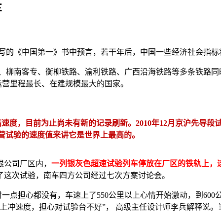
车
在他写的《中国第一》书中预言，若干年后，中国一些经济社会指
宝高铁、柳南客专、衡柳铁路、渝利铁路、广西沿海铁路等多条铁路
路运营里程最长、在建规模最大的国家。
验最高速度，目前为止尚未有新的记录刷新。2010年12月京沪先导段试
运营试验的速度值来讲它是世界上最高的。
限公司厂区内，
一列银灰色超速试验列车停放在厂区的铁轨上，这
了这次试验，南车四方公司经过七次方案讨论会。
里时一点担心都没有，车速上了550公里以上心情开始激动，到60
再往上冲速度，担心对试验台不好”， 高级主任设计师李兵解释说