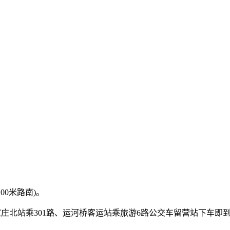
00米路南)。
石家庄北站乘301路、运河桥客运站乘旅游6路公交车留营站下车即