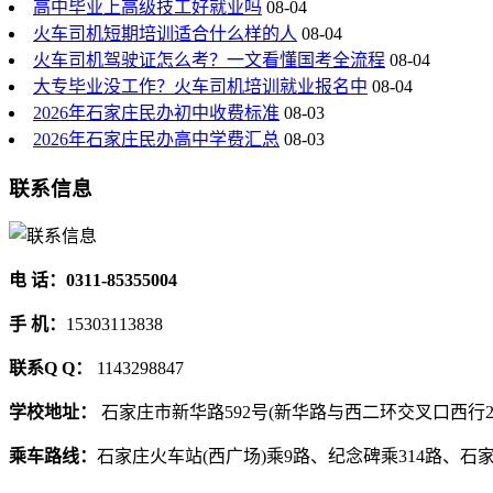
高中毕业上高级技工好就业吗
08-04
火车司机短期培训适合什么样的人
08-04
火车司机驾驶证怎么考？一文看懂国考全流程
08-04
大专毕业没工作？火车司机培训就业报名中
08-04
2026年石家庄民办初中收费标准
08-03
2026年石家庄民办高中学费汇总
08-03
联系信息
电 话：0311-85355004
手 机：
15303113838
联系Q Q：
1143298847
学校地址：
石家庄市新华路592号(新华路与西二环交叉口西行2
乘车路线：
石家庄火车站(西广场)乘9路、纪念碑乘314路、