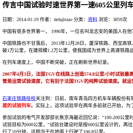
传言中国试验时速世界第一速605公里列
日期：2014-01-19
作者：tielujixiao
分类：
资料
浏览：3859次
中国有很多世界第一， 1996年，一位名叫龙志安的美国人
中国铁路也不甘落后， 2013年12月28日，厦深铁路、西
破1万公里，在建规模1.2万公里，使我国成为世界上高速铁
在列车速度上，中国不断突破，正在刷新世界纪录。
2007年4月3日，法国TGV在线路上创造574.8公里/小时试
管是运营试验速度，它有别于法国TGV的纯粹试验速度。就
石家庄铁路技校
关注到：日前，南车青岛四方机车车辆股份有
度的试验列车
。实际上，这项试验早在两年多前就已开始，为
参加试验的电气开发部部长焦京海最近回忆说：“100-200公
试验目标为600公里，“试验台建设时是按600公里设计的，
行了10分钟，这相当于在地面上行驶了100.8公里。