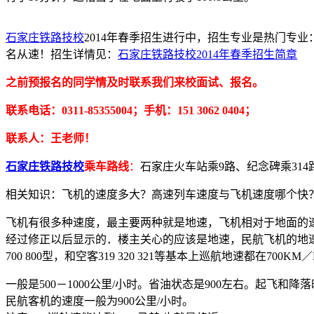
石家庄铁路技校
2014年春季招生进行中，招生专业是热门专业
名从速！招生详情见：
石家庄铁路技校2014年春季招生简章
之前预报名的同学情及时联系我们来校面试、报名。
联系电话：0311-85355004；手机：151 3062 0404；
联系人：王老师！
石家庄铁路技校
乘车路线
：
石家庄火车站乘9路、纪念碑乘314
相关知识：飞机的速度多大？高速列车速度与飞机速度哪个快
飞机有很多种速度，最主要两种就是地速，飞机相对于地面的
经过修正以后显示的．楼主关心的应该是地速，民航飞机的地速要看
700 800型，和空客319 320 321等基本上巡航地速都在700KM
一般是500－1000公里/小时。省油状态是900左右。起飞和降落
民航客机的速度一般为900公里/小时。