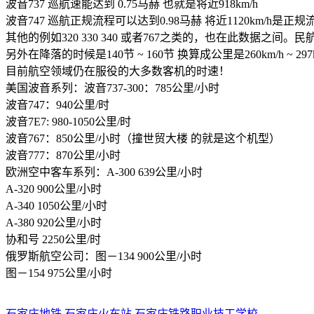
波音737 巡航速能达到 0.75马赫 也就是将近918km/h
波音747 巡航正规流程可以达到0.98马赫 将近1120km/h是正
其他的例如320 330 340 或者767之类的，也在此数据之间
另外在降落的时候是140节 ~ 160节 换算成公里是260km/h ~ 
目前航空领域仍在服役的大多数客机的时速！
美国波音系列：波音737-300：785公里/小时
波音747：940公里/时
波音7E7: 980-1050公里/时
波音767：850公里/小时（撞世贸大楼 的就是这个机型）
波音777：870公里/小时
欧洲空中客车系列：A-300 639公里/小时
A-320 900公里/小时
A-340 1050公里/小时
A-380 920公里/小时
协和号 2250公里/时
俄罗斯航空公司：图－134 900公里/小时
图－154 975公里/小时
石家庄地铁
石家庄火车站
石家庄铁路职业技工学校