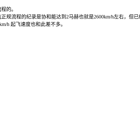
规流程的。
。民航正规流程的纪录是协和能达到2马赫也就是2600km/h左右，但
297km/h 起飞速度也和此差不多。