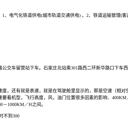
：1、电气化铁道供电(城市轨道交通供电) ，2、铁道运输管理(
路公交车留营站下车。石家庄北站乘301路西二环新华路口下车西
？
速度，还有就是表速，就是在驾驶舱里显示的，那是空速（相对
机型，飞行高度，风，油门位置很多因素的影响．400KM／H的飞机
／H－1000KM／H之间。
时不到300