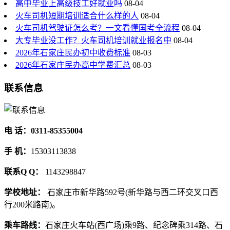
高中毕业上高级技工好就业吗
08-04
火车司机短期培训适合什么样的人
08-04
火车司机驾驶证怎么考？一文看懂国考全流程
08-04
大专毕业没工作？火车司机培训就业报名中
08-04
2026年石家庄民办初中收费标准
08-03
2026年石家庄民办高中学费汇总
08-03
联系信息
电 话：0311-85355004
手 机：
15303113838
联系Q Q：
1143298847
学校地址：
石家庄市新华路592号(新华路与西二环交叉口西
行200米路南)。
乘车路线：
石家庄火车站(西广场)乘9路、纪念碑乘314路、石