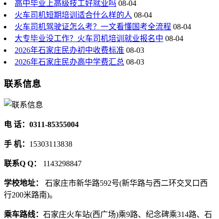
高中毕业上高级技工好就业吗
08-04
火车司机短期培训适合什么样的人
08-04
火车司机驾驶证怎么考？一文看懂国考全流程
08-04
大专毕业没工作？火车司机培训就业报名中
08-04
2026年石家庄民办初中收费标准
08-03
2026年石家庄民办高中学费汇总
08-03
联系信息
电 话：0311-85355004
手 机：
15303113838
联系Q Q：
1143298847
学校地址：
石家庄市新华路592号(新华路与西二环交叉口西
行200米路南)。
乘车路线：
石家庄火车站(西广场)乘9路、纪念碑乘314路、石